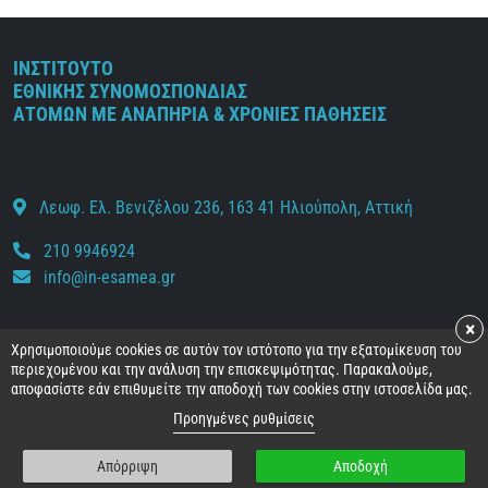
ΙΝΣΤΙΤΟΥΤΟ
ΕΘΝΙΚΗΣ ΣΥΝΟΜΟΣΠΟΝΔΙΑΣ
ΑΤΟΜΩΝ ΜΕ ΑΝΑΠΗΡΙΑ & ΧΡΟΝΙΕΣ ΠΑΘΗΣΕΙΣ
Λεωφ. Ελ. Βενιζέλου 236, 163 41 Ηλιούπολη, Αττική
210 9946924
info@in-esamea.gr
×
Χρησιμοποιούμε cookies σε αυτόν τον ιστότοπο για την εξατομίκευση του
Facebook
Youtube
Instagram
Twitter
περιεχομένου και την ανάλυση την επισκεψιμότητας. Παρακαλούμε,
αποφασίστε εάν επιθυμείτε την αποδοχή των cookies στην ιστοσελίδα μας.
Προηγμένες ρυθμίσεις
© 2026 ΙΝ-Ε.Σ.Α.μεΑ.
Απόρριψη
Αποδοχή
Όροι και προϋποθέσεις
•
Προσωπικά δεδομένα
•
Πολιτική cookies