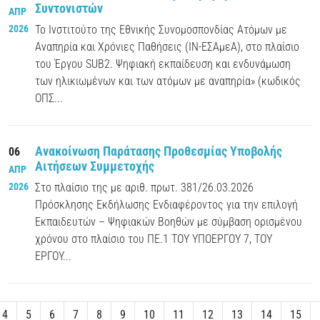
Συντονιστών
ΑΠΡ
2026
Το Ινστιτούτο της Εθνικής Συνομοσπονδίας Ατόμων με
Αναπηρία και Χρόνιες Παθήσεις (ΙΝ-ΕΣΑμεΑ), στο πλαίσιο
του Έργου SUB2. Ψηφιακή εκπαίδευση και ενδυνάμωση
των ηλικιωμένων και των ατόμων με αναπηρία» (κωδικός
ΟΠΣ...
Ανακοίνωση Παράτασης Προθεσμίας Υποβολής
06
Αιτήσεων Συμμετοχής
ΑΠΡ
2026
Στο πλαίσιο της με αριθ. πρωτ. 381/26.03.2026
Πρόσκλησης Εκδήλωσης Ενδιαφέροντος για την επιλογή
Εκπαιδευτών – Ψηφιακών Βοηθών με σύμβαση ορισμένου
χρόνου στο πλαίσιο του ΠΕ.1 ΤΟΥ ΥΠΟΕΡΓΟΥ 7, ΤΟΥ
ΕΡΓΟΥ...
4
5
6
7
8
9
10
11
12
13
14
15