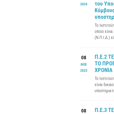
του Υπο
2024
Κόμβους
υποστηρ
Το Ινστιτο
οποίο είναι
(Ν.Π.Ι.Δ.) ε
Π.Ε.2 Τ
08
ΤΟ ΠΡΟ
ΝΟΕ
ΧΡΟΝΙΑ 
2023
Το Ινστιτο
είναι δικαι
υποστηρικτι
Π.Ε.3 Τ
08