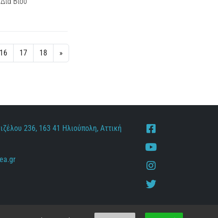
Δια Βίου
16
17
18
»
ιζέλου 236, 163 41 Ηλιούπολη, Αττική
Facebook
Youtube
ea.gr
Instagram
Twitter