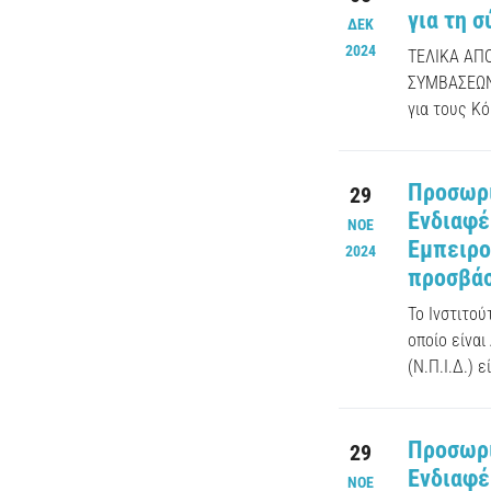
για τη 
ΔΕΚ
2024
ΤΕΛΙΚΑ ΑΠ
ΣΥΜΒΑΣΕΩΝ 
για τους Κ
Προσωρι
29
Ενδιαφέ
ΝΟΕ
Εμπειρο
2024
προσβάσ
Το Ινστιτο
οποίο είναι
(Ν.Π.Ι.Δ.) ε
Προσωρι
29
Ενδιαφέ
ΝΟΕ