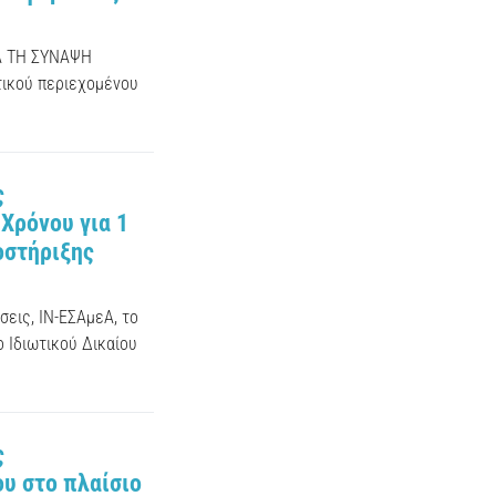
Α ΤΗ ΣΥΝΑΨΗ
ικού περιεχομένου
ς
Χρόνου για 1
οστήριξης
εις, ΙΝ-ΕΣΑμεΑ, το
 Ιδιωτικού Δικαίου
ς
υ στο πλαίσιο