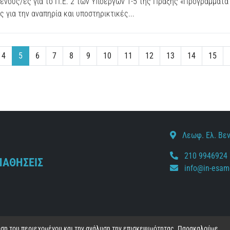
ενους/ες για το Π.Ε. 2 των Υποέργων 1-5 της Πράξης «Προγράμματα 
 για την αναπηρία και υποστηρικτικές...
4
5
6
7
8
9
10
11
12
13
14
15
Λεωφ. Ελ. Βεν
210 9946924
ΠΑΘΗΣΕΙΣ
info@in-esam
ευση του περιεχομένου και την ανάλυση την επισκεψιμότητας. Παρακαλούμε,