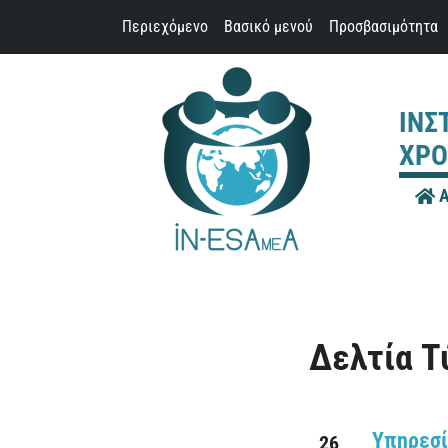
Παράκαμψη προς το περιεχόμενο
Περιεχόμενο
Βασικό μενού
Προσβασιμότητα
ΙΝΣ
ΧΡΟ
Α
Δελτία Τ
Υπηρεσί
26