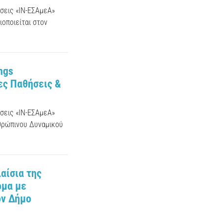
σεις «ΙΝ-ΕΣΑμεΑ»
ιοποιείται στον
ngs
ες Παθήσεις &
σεις «ΙΝ-ΕΣΑμεΑ»
νθρώπινου Δυναμικού
αίσια της
ομα με
ον Δήμο