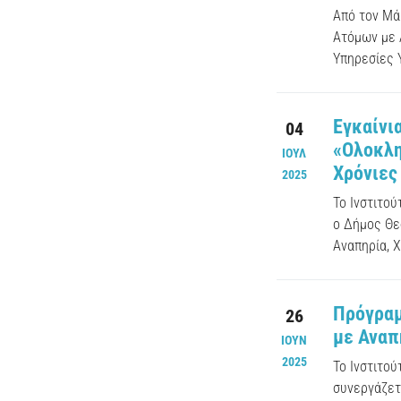
Από τον Μά
Ατόμων με 
Υπηρεσίες Υ
Εγκαίνι
04
«Ολοκλη
ΙΟΥΛ
Χρόνιες
2025
Το Ινστιτο
ο Δήμος Θε
Αναπηρία, Χ
Πρόγραμ
26
με Αναπ
ΙΟΥΝ
2025
Το Ινστιτο
συνεργάζετα