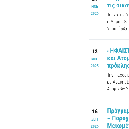
τις οικ
ΝΟΕ
2025
Το Ινστιτο
ο Δήμος Θε
Υποστήριξης
«ΗΦΑΙΣΤ
12
και Ατο
ΝΟΕ
πρόκλησ
2025
Την Παρασκ
με Αναπηρί
Ατομικών Σ
Πρόγραμ
16
– Παροχ
ΣΕΠ
Μειωμέν
2025