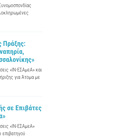
 Συνομοσπονδίας
Ολοκληρωμένες
ς Πράξης:
ναπηρία,
εσσαλονίκης»
σεις «ΙΝ-ΕΣΑμεΑ» και
ριξης για Άτομα με
ς σε Επιβάτες
α»
σεις «ΙΝ-ΕΣΑμεΑ»
ου επιβατηγού