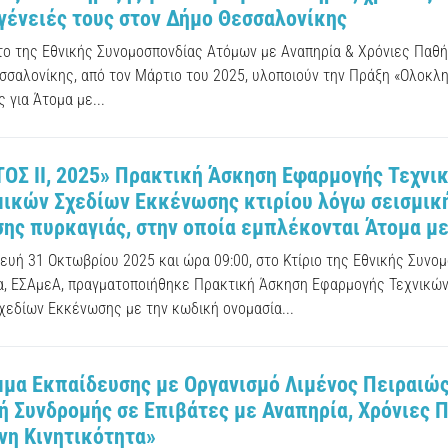
ογένειές τους στον Δήμο Θεσσαλονίκης
ύτο της Εθνικής Συνομοσπονδίας Ατόμων με Αναπηρία & Χρόνιες Παθή
σσαλονίκης, από τον Μάρτιο του 2025, υλοποιούν την Πράξη «Ολοκ
 για Άτομα με...
ΟΣ ΙΙ, 2025» Πρακτική Άσκηση Εφαρμογής Τεχν
μικών Σχεδίων Εκκένωσης κτιρίου λόγω σεισμική
ης πυρκαγιάς, στην οποία εμπλέκονται Άτομα μ
ευή 31 Οκτωβρίου 2025 και ώρα 09:00, στο Κτίριο της Εθνικής Συνο
α, ΕΣΑμεΑ, πραγματοποιήθηκε Πρακτική Άσκηση Εφαρμογής Τεχνικώ
χεδίων Εκκένωσης με την κωδική ονομασία...
μα Εκπαίδευσης με Οργανισμό Λιμένος Πειραιώ
ή Συνδρομής σε Επιβάτες με Αναπηρία, Χρόνιες 
η Κινητικότητα»