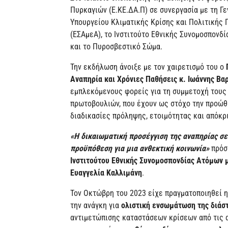
Πυρκαγιών (Ε.ΚΕ.ΔΑ.Π) σε συνεργασία με τη Γ
Υπουργείου Κλιματικής Κρίσης και Πολιτικής 
(ΕΣΑμεΑ), το Ινστιτούτο Εθνικής Συνομοσπονδ
και το Πυροσβεστικό Σώμα.
Την εκδήλωση άνοιξε με τον χαιρετισμό του ο
Π
Αναπηρία και Χρόνιες Παθήσεις κ. Ιωάννης Β
εμπλεκόμενους φορείς για τη συμμετοχή τους 
πρωτοβουλιών, που έχουν ως στόχο την προώθ
διαδικασίες πρόληψης, ετοιμότητας και απόκρ
«Η δικαιωματική προσέγγιση της αναπηρίας σ
προϋπόθεση για μια ανθεκτική κοινωνία»
πρόσ
Ινστιτούτου Εθνικής Συνομοσπονδίας Ατόμων 
Ευαγγελία Καλλιμάνη
.
Τον Οκτώβρη του 2023 είχε πραγματοποιηθεί 
την ανάγκη για
ολιστική ενσωμάτωση της διάστ
αντιμετώπισης καταστάσεων κρίσεων από τις α