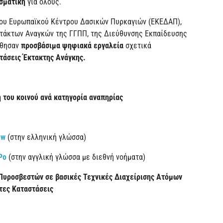
εσματική
για όλους.
του Ευρωπαϊκού Κέντρου Δασικών Πυρκαγιών (ΕΚΕΔΑΠ),
τάκτων Αναγκών της ΓΓΠΠ, της Διεύθυνσης Εκπαίδευσης
χθησαν
προσβάσιμα ψηφιακά εργαλεία
σχετικά
άσεις Έκτακτης Ανάγκης.
 του κοινού
ανά κατηγορία αναπηρίας
nw
(στην ελληνική γλώσσα)
Po
(στην αγγλική γλώσσα με διεθνή νοήματα)
Πυροσβεστών σε βασικές Τεχνικές Διαχείρισης Ατόμων
τες Καταστάσεις