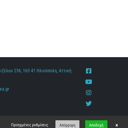
ιζέλου 236, 163 41 Ηλιούπολη, Αττική
Facebook
Youtube
ea.gr
Instagram
Twitter
×
Προηγμένες ρυθμίσεις
Απόρριψη
Αποδοχή
Arrow