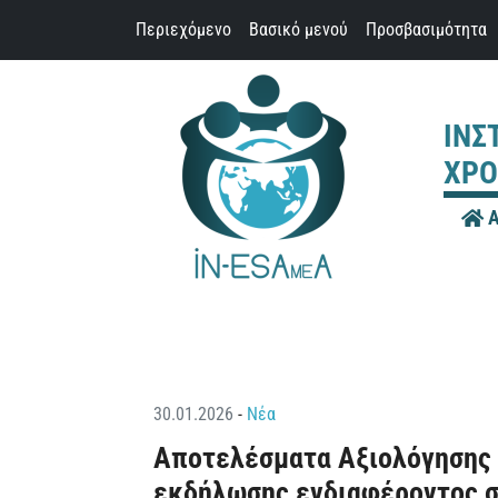
Παράκαμψη προς το περιεχόμενο
Περιεχόμενο
Βασικό μενού
Προσβασιμότητα
ΙΝΣ
ΧΡΟ
Α
30.01.2026
-
Νέα
Aποτελέσματα Αξιολόγησης 
εκδήλωσης ενδιαφέροντος σ