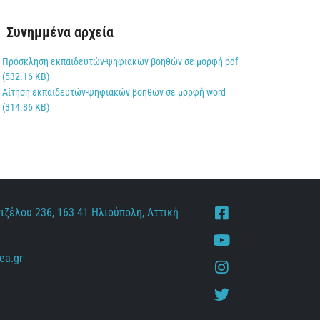
Συνημμένα αρχεία
Πρόσκληση εκπαιδευτών-ψηφιακών βοηθών σε μορφή pdf
(532.16 KB)
Αίτηση εκπαιδευτών-ψηφιακών βοηθών σε μορφή word
(314.86 KB)
ιζέλου 236, 163 41 Ηλιούπολη, Αττική
Facebook
Youtube
ea.gr
Instagram
Twitter