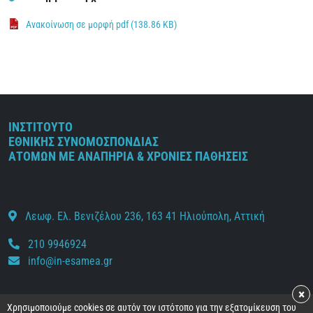
Ανακοίνωση σε μορφή pdf (138.86 KB)
ΙΝΣΤΙΤΟΥΤΟ
ΕΘΝΙΚΗΣ ΣΥΝΟΜΟΣΠΟΝΔΙΑΣ
ΑΤΟΜΩΝ ΜΕ ΑΝΑΠΗΡΙΑ & ΧΡΟΝΙΕΣ ΠΑΘΗΣΕΙΣ
Λεωφ. Ελ. Βενιζέλου 236, 163 41 Ηλιούπολη, Αττική
210 9946924
info@in-esamea.gr
×
Χρησιμοποιούμε cookies σε αυτόν τον ιστότοπο για την εξατομίκευση του
Facebook
Youtube
Instagram
Twitter