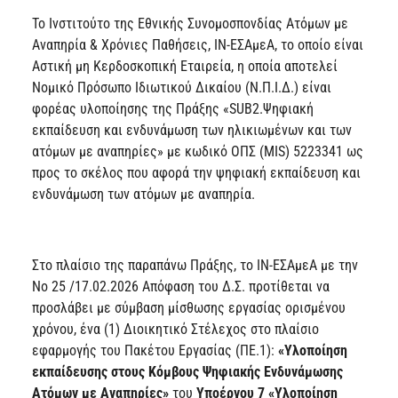
Το Ινστιτούτο της Εθνικής Συνομοσπονδίας Ατόμων με
Αναπηρία & Χρόνιες Παθήσεις, ΙΝ-ΕΣΑμεΑ, το οποίο είναι
Αστική μη Κερδοσκοπική Εταιρεία, η οποία αποτελεί
Νομικό Πρόσωπο Ιδιωτικού Δικαίου (Ν.Π.Ι.Δ.) είναι
φορέας υλοποίησης της Πράξης «SUB2.Ψηφιακή
εκπαίδευση και ενδυνάμωση των ηλικιωμένων και των
ατόμων με αναπηρίες» με κωδικό ΟΠΣ (MIS) 5223341 ως
προς το σκέλος που αφορά την ψηφιακή εκπαίδευση και
ενδυνάμωση των ατόμων με αναπηρία.
Στο πλαίσιο της παραπάνω Πράξης, το ΙΝ-ΕΣΑμεΑ με την
Νο 25 /17.02.2026 Απόφαση του Δ.Σ. προτίθεται να
προσλάβει με σύμβαση μίσθωσης εργασίας ορισμένου
χρόνου, ένα (1) Διοικητικό Στέλεχος στο πλαίσιο
εφαρμογής του Πακέτου Εργασίας (ΠΕ.1):
«Υλοποίηση
εκπαίδευσης στους Κόμβους Ψηφιακής Ενδυνάμωσης
Ατόμων με Αναπηρίες»
του
Υποέργου 7
«Υλοποίηση